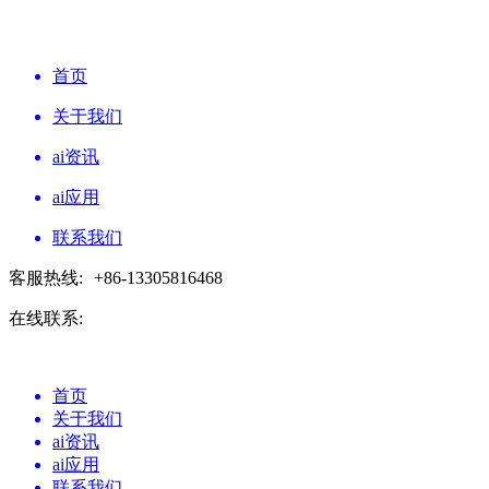
首页
关于我们
ai资讯
ai应用
联系我们
客服热线:
+86-13305816468
在线联系:
首页
关于我们
ai资讯
ai应用
联系我们