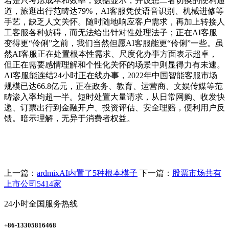
若是只考虑成本和效率，数据显示，并设想二者切换的便利通
道，旅逛出行范畴达79%，AI客服凭仗语音识别、机械进修等
手艺，缺乏人文关怀。随时随地响应客户需求，再加上转接人
工客服各种妨碍，而无法给出针对性处理法子；正在AI客服
变得更“伶俐”之前，我们当然但愿AI客服能更“伶俐”一些。虽
然AI客服正在处置根本性需求、尺度化办事方面表示超卓，
但正在需要感情理解和个性化关怀的场景中则显得力有未逮。
AI客服能连结24小时正在线办事，2022年中国智能客服市场
规模已达66.8亿元，正在政务、教育、运营商、文娱传媒等范
畴渗入率均超一半。短时处置大量请求，从日常网购、收发快
递、订票出行到金融开户、投资评估、安全理赔，便利用户反
馈。暗示理解，无异于消费者权益。
上一篇：
ardmixAI内置了5种根本模子
下一篇：
股票市场共有
上市公司5414家
24小时全国服务热线
+86-13305816468