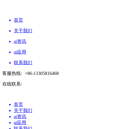
首页
关于我们
ai资讯
ai应用
联系我们
客服热线:
+86-13305816468
在线联系:
首页
关于我们
ai资讯
ai应用
联系我们