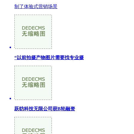
制了体验式营销场景
“以前拍摄产物图片需要找专业摄
跃昉科技无限公司获B轮融资