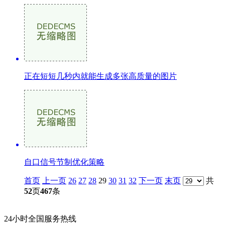
正在短短几秒内就能生成多张高质量的图片
自口信号节制优化策略
首页
上一页
26
27
28
29
30
31
32
下一页
末页
共
52
页
467
条
24小时全国服务热线