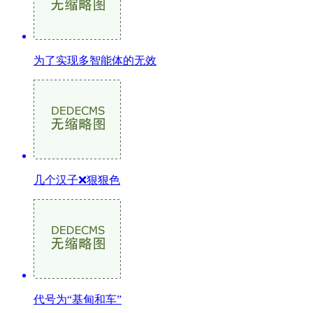
为了实现多智能体的无效
几个汉子❌狠狠色
代号为“基甸和车”